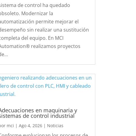
sistema de control ha quedado
obsoleto. Modernizar la
automatización permite mejorar el
desempeño sin realizar una sustitución
completa del equipo. En MCI
Automation® realizamos proyectos
de...
Adecuaciones en maquinaria y
sistemas de control industrial
por
mci
|
Ago 4, 2026
|
Noticias
Conforme evolucionan los procesos de