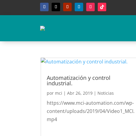
Automatización y control
industrial.
por
mci
|
Abr 26, 2019
|
Noticias
https://www.mci-automation.com/wp-
content/uploads/2019/04/Video1_MCI.
mp4