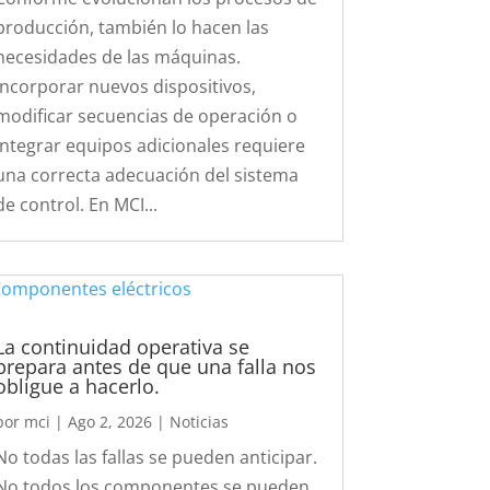
producción, también lo hacen las
necesidades de las máquinas.
Incorporar nuevos dispositivos,
modificar secuencias de operación o
integrar equipos adicionales requiere
una correcta adecuación del sistema
de control. En MCI...
La continuidad operativa se
prepara antes de que una falla nos
obligue a hacerlo.
por
mci
|
Ago 2, 2026
|
Noticias
No todas las fallas se pueden anticipar.
No todos los componentes se pueden